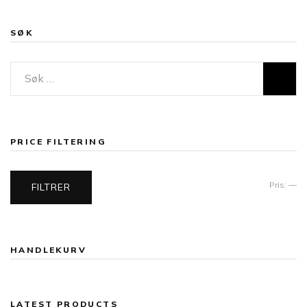
SØK
Søk
etter:
PRICE FILTERING
Mi
Ma
Pris:
—
FILTRER
pr
HANDLEKURV
LATEST PRODUCTS