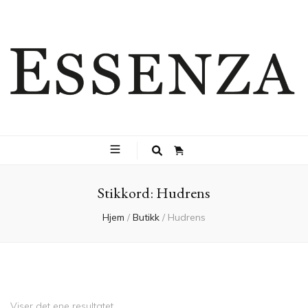
0
Stikkord:
Hudrens
Hjem
/
Butikk
/
Hudrens
Viser det ene resultatet