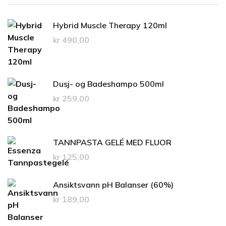
Hybrid Muscle Therapy 120ml
kr
490,00
Dusj- og Badeshampo 500ml
kr
259,00
TANNPASTA GELÉ MED FLUOR
kr
125,00
Ansiktsvann pH Balanser (60%)
kr
189,00